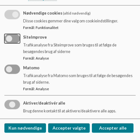
o
vores trivselspolitik og antimobbestrategi. Eksempelvis
l
deltager alle skolens klasser hvert år i "Den nationale
Nødvendige cookies
(altid nødvendig)
d
trivselsdag - Min skole - min ven" sammen med Red Barnet.
Disse cookies gemmer dine valg om cookieindstillinger.
e
Formål
:
Funktionalitet
t
Læs vores Trivselspolitik og antimobbestrategi for
Frederiksgård Skole og KKFO her:
SiteImprove
Trafikanalyse fra Siteimprove som bruges til at følge de
besøgendes brug af siderne
Formål
:
Analyse
Dokumenter
Matomo
April 13.04.21 Trivselspolitik og antimobbestrategi på Frederiksgård Skole og KKFO.pdf
Trafikanalyse fra Matomo som bruges til at følge de besøgendes
brug af siderne.
Formål
:
Analyse
Aktiver/deaktivér alle
Frederiksgård Skole
Brug denne kontakt til at aktivere/deaktivere alle apps.
Ørholmgade 8, 2200 Kbh N
frg@kk.dk
Kun nødvendige
Accepter valgte
Accepter alle
35305650