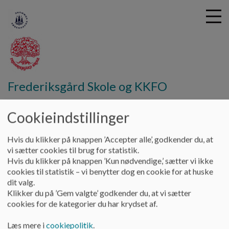
G
Frederiksgård Skole og KKFO
å
Om skolen
Principper og politikker
Trivselspolitik og
t
antimobbestrategi
Cookieindstillinger
i
l
h
Trivselspolitik og
Hvis du klikker på knappen ’Accepter alle’, godkender du, at
o
vi sætter cookies til brug for statistik.
v
Antimobbestrategi
Hvis du klikker på knappen ’Kun nødvendige,’ sætter vi ikke
e
cookies til statistik – vi benytter dog en cookie for at huske
d
dit valg.
i
På Frederiksgård arbejder vi hver dag for, at alle vores børn
Klikker du på ’Gem valgte’ godkender du, at vi sætter
n
og unge skal have en oplevelse af, at deltage i faglige såvel
cookies for de kategorier du har krydset af.
d
som sociale fællesskaber. Vi vægter skoletrivsel,
h
rummelighed og sammenhold højt, og vi arbejder aktivt med
Læs mere i
cookiepolitik
.