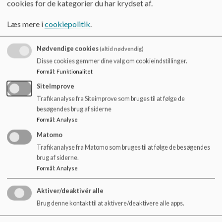
cookies for de kategorier du har krydset af.
specialpædagogisk undervisning, der er afstemt efter den
o
enkelte elevs behov. Det betyder i praksis, at elever, som
l
Læs mere i
cookiepolitik
.
eksempelvis har vanskeligt ved at læse, skrive eller regne,
d
eller i det hele taget har vanskeligheder i forhold til at leve op
e
til de faglige krav, som den almene folkeskole stiller, hos os
t
Nødvendige cookies
(altid nødvendig)
har mulighed for at deltage i en undervisning individuelt
Disse cookies gemmer dine valg om cookieindstillinger.
tilrettelagt ud fra den enkelte elevs faglige og sociale
Formål
:
Funktionalitet
forudsætninger. Frederiksgård Skole tilbyder læring i en
mindre ramme og en særlig opmærksomhed på de områder,
SiteImprove
hvor eleven har brug for særlig støtte i sin læringsproces.
Trafikanalyse fra Siteimprove som bruges til at følge de
besøgendes brug af siderne
Valgfag og anden frivillig undervisning:
Formål
:
Analyse
Valgfagspakken for 7. og 8. klassetrin følger
Matomo
Folkeskolelovens rammesætning. I 9. og 10. klasse udbydes
endvidere en lang række valgfag, der tilgodeser elevernes
Trafikanalyse fra Matomo som bruges til at følge de besøgendes
ønsker. Valgfagene er primært af praktisk-musisk og kreativ
brug af siderne.
karakter.
Formål
:
Analyse
Aktiver/deaktivér alle
Brug denne kontakt til at aktivere/deaktivere alle apps.