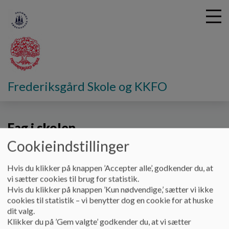
G
Frederiksgård Skole og KKFO
å
Læring
Fag og undervisning
t
i
Fag i skolen
l
h
Cookieindstillinger
o
v
Obligatoriske fag:
Hvis du klikker på knappen ’Accepter alle’, godkender du, at
e
Frederiksgård skole følger folkeskolelovens obligatoriske
vi sætter cookies til brug for statistik.
d
fagrække.
Hvis du klikker på knappen ’Kun nødvendige,’ sætter vi ikke
i
cookies til statistik – vi benytter dog en cookie for at huske
Undervisning:
n
dit valg.
Alle elever, der går
d
Klikker du på ’Gem valgte’ godkender du, at vi sætter
på Frederiksgård Skole, har behov for en særlig tilrettelagt
h