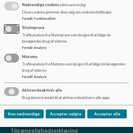
o
lejrskoler, brobygningsforløb og praktikker.
Nødvendige cookies
(altid nødvendig)
l
I udskolingen deltager UUvejlederen typisk med et oplæg
Disse cookies gemmer dine valg om cookieindstillinger.
d
omkring blandt andet mulighederne for ungdomsuddannelse
Formål
:
Funktionalitet
og efterskole.
e
t
På forældremødet præsenteres desuden eventuelle nye fag,
SiteImprove
nye lærere og nye pædagoger.
Trafikanalyse fra Siteimprove som bruges til at følge de
besøgendes brug af siderne
Formål
:
Analyse
Matomo
Trafikanalyse fra Matomo som bruges til at følge de besøgendes
brug af siderne.
Formål
:
Analyse
Frederiksgård Skole
Aktiver/deaktivér alle
Ørholmgade 8, 2200 Kbh N
Brug denne kontakt til at aktivere/deaktivere alle apps.
frg@kk.dk
Kun nødvendige
Accepter valgte
Accepter alle
35305650
EAN NR.
5798009376381
Tilgængelighedserklæring