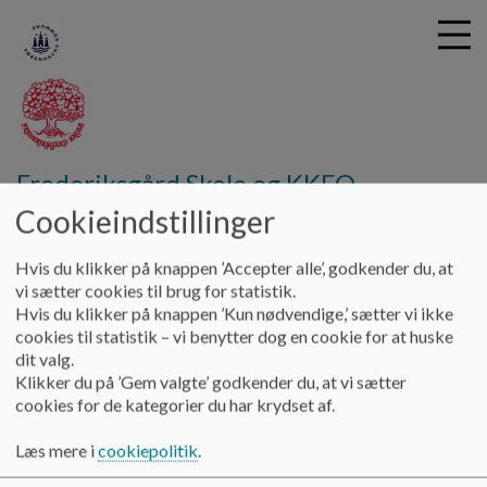
G
Frederiksgård Skole og KKFO
å
Forældresamarbejde
Samarbejde mellem skole og hjem
Cookieindstillinger
t
Forældremøder
i
l
Hvis du klikker på knappen ’Accepter alle’, godkender du, at
h
vi sætter cookies til brug for statistik.
Forældremøder
o
Hvis du klikker på knappen ’Kun nødvendige,’ sætter vi ikke
v
cookies til statistik – vi benytter dog en cookie for at huske
e
dit valg.
Der afholdes som udgangspunkt ét forældremøde om året,
d
Klikker du på ’Gem valgte’ godkender du, at vi sætter
hvor både lærere og pædagoger deltager.
i
cookies for de kategorier du har krydset af.
På forældremødet skal klassens sociale liv og trivsel altid
n
drøftes.
d
Læs mere i
cookiepolitik
.
På forældremødet informeres forældre om skoleårets
h
planlægning, herunder årsplaner og aktiviteter som fx